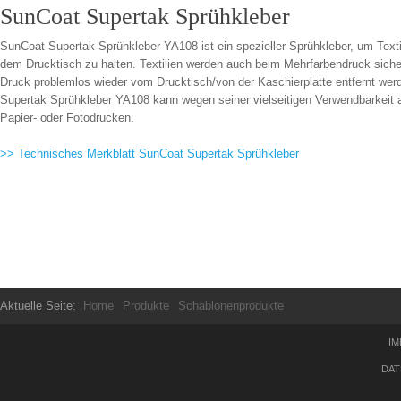
SunCoat Supertak Sprühkleber
SunCoat Supertak Sprühkleber YA108 ist ein spezieller Sprühkleber, um Texti
dem Drucktisch zu halten. Textilien werden auch beim Mehrfarbendruck sicher
Druck problemlos wieder vom Drucktisch/von der Kaschierplatte entfernt wer
Supertak Sprühkleber YA108 kann wegen seiner vielseitigen Verwendbarkeit a
Papier- oder Fotodrucken.
>> Technisches Merkblatt SunCoat Supertak Sprühkleber
Aktuelle Seite:
Home
Produkte
Schablonenprodukte
IM
DAT