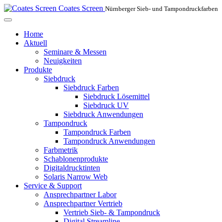
Coates Screen
Nürnberger Sieb- und Tampondruckfarben
Home
Aktuell
Seminare & Messen
Neuigkeiten
Produkte
Siebdruck
Siebdruck Farben
Siebdruck Lösemittel
Siebdruck UV
Siebdruck Anwendungen
Tampondruck
Tampondruck Farben
Tampondruck Anwendungen
Farbmetrik
Schablonenprodukte
Digitaldrucktinten
Solaris Narrow Web
Service & Support
Ansprechpartner Labor
Ansprechpartner Vertrieb
Vertrieb Sieb- & Tampondruck
Digital Streamline